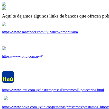
Aquí te dejamos algunos links de bancos que ofrecen prés
https://www.santander.com.uy/banca-inmobiliaria
https://www.bhu.com.uy/#
https://www.itau.com.uy/inst/empresasPrestamosHipotecarios.html
https://www.bbva.com.uy/inicio/personas/prestamos/prestamos_hipote