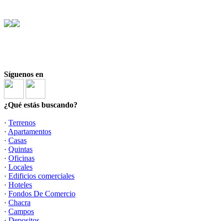
Síguenos en
¿Qué estás buscando?
·
Terrenos
·
Apartamentos
·
Casas
·
Quintas
·
Oficinas
·
Locales
·
Edificios comerciales
·
Hoteles
·
Fondos De Comercio
·
Chacra
·
Campos
·
Depositos