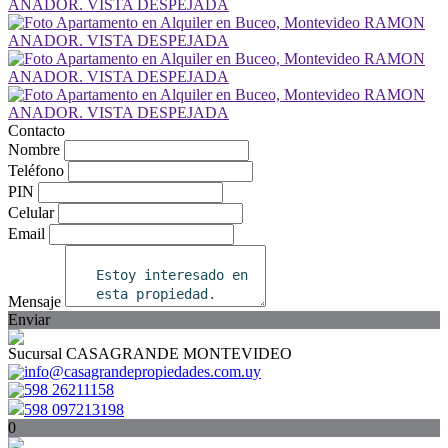
Contacto
Nombre
Teléfono
PIN
Celular
Email
Mensaje
Enviar
Sucursal CASAGRANDE MONTEVIDEO
info@casagrandepropiedades.com.uy
598 26211158
598 097213198
0