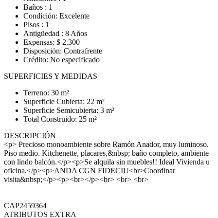
Baños : 1
Condición: Excelente
Pisos : 1
Antigüedad : 8 Años
Expensas: $ 2.300
Disposición: Contrafrente
Crédito: No especificado
SUPERFICIES Y MEDIDAS
Terreno: 30 m²
Superficie Cubierta: 22 m²
Superficie Semicubierta: 3 m²
Total Construido: 25 m²
DESCRIPCIÓN
<p> Precioso monoambiente sobre Ramón Anador, muy luminoso.
Piso medio. Kitchenette, placares,&nbsp; baño completo, ambiente
con lindo balcón.</p><p>Se alquila sin muebles!! Ideal Vivienda u
oficina.</p><p>ANDA CGN FIDECIU<br>Coordinar
visita&nbsp;</p><p><br></p><br> <br> <br>
CAP2459364
ATRIBUTOS EXTRA